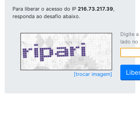
Para liberar o acesso
do IP
216.73.217.39
,
responda ao desafio abaixo.
Digite 
lado no
[trocar imagem]