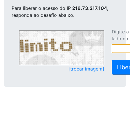
Para liberar o acesso
do IP
216.73.217.104
,
responda ao desafio abaixo.
Digite 
lado no
[trocar imagem]