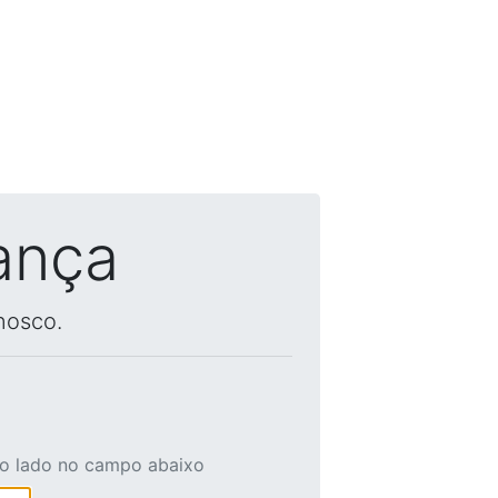
ança
nosco.
ao lado no campo abaixo