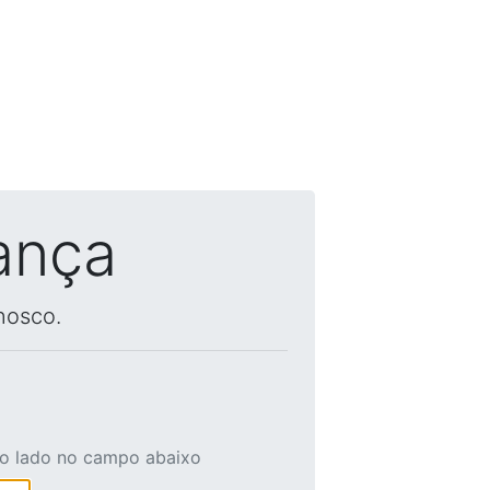
ança
nosco.
ao lado no campo abaixo