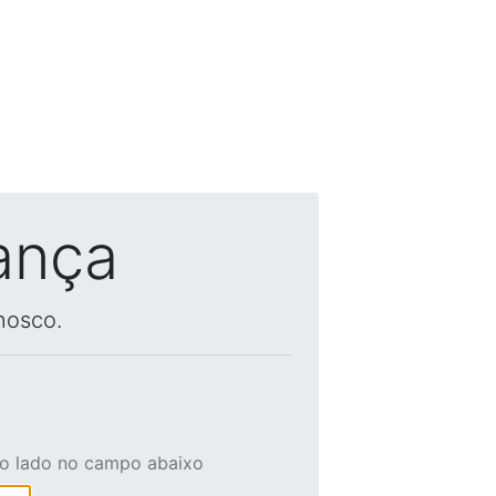
ança
nosco.
ao lado no campo abaixo