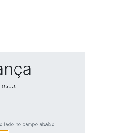
ança
nosco.
ao lado no campo abaixo